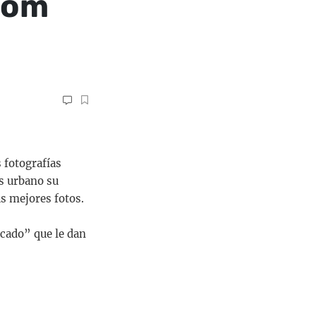
Tom
 fotografías
os urbano su
us mejores fotos.
escado” que le dan