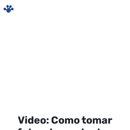
Skip to main content
Video: Como tomar