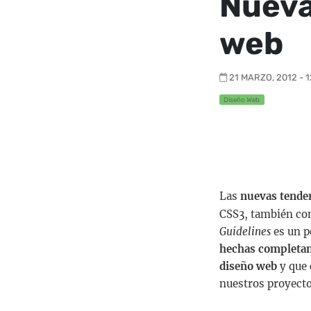
Nueva
web
21 MARZO, 2012 - 1
Diseño Web
Las
nuevas tenden
CSS3, también con
Guidelines
es un p
hechas completa
diseño web
y que 
nuestros proyecto