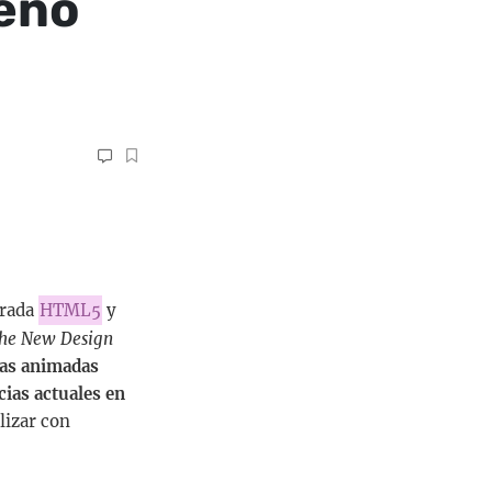
seño
trada
HTML5
y
he New Design
vas animadas
cias actuales en
lizar con