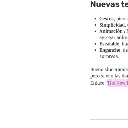
Nuevas t
Gestos
, pien
Simplicidad
,
Animación / 
agregar anima
Escalable
, ha
Enganche
, d
sorpresa.
Bueno sincerament
pero si ven las di
Enlace:
The New D