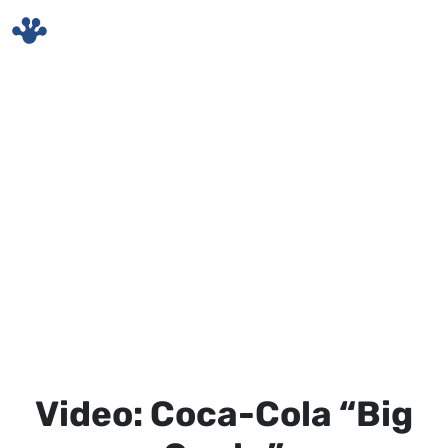
Skip to main content
Video: Coca-Cola “Big