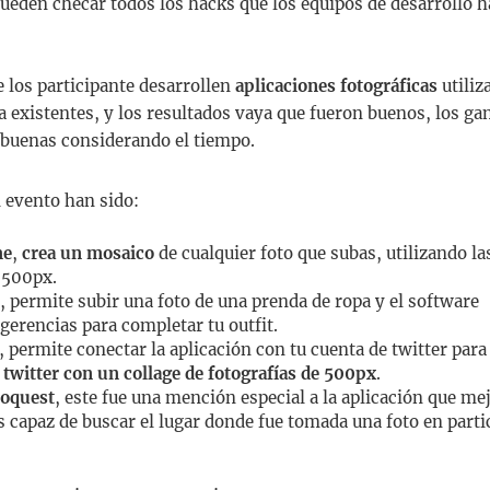
pueden checar todos los hacks que los equipos de desarrollo h
e los participante desarrollen
aplicaciones fotográficas
utiliz
ía existentes, y los resultados vaya que fueron buenos, los g
 buenas considerando el tiempo.
 evento han sido:
me
,
crea un mosaico
de cualquier foto que subas, utilizando la
 500px.
, permite subir una foto de una prenda de ropa y el software
ugerencias para completar tu outfit.
, permite conectar la aplicación con tu cuenta de twitter par
twitter con un collage de fotografías de 500px
.
toquest
, este fue una mención especial a la aplicación que mej
es capaz de buscar el lugar donde fue tomada una foto en parti