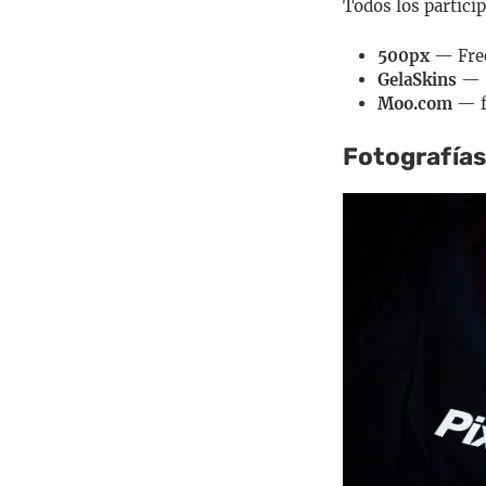
Todos los partici
500px
— Free
GelaSkins
— $
Moo.com
— fr
Fotografías