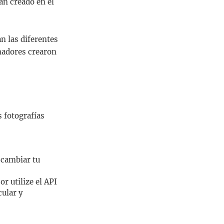
an creado en el
an las diferentes
anadores crearon
s fotografías
a cambiar tu
or utilize el API
cular y