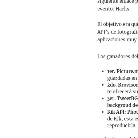
siguiente enlace 
evento: Hacks.
El objetivo era qu
API’s de fotograf
aplicaciones muy
Los ganadores del
1er. Picture.
guardadas en
2do. Brovisor
te ofrecerá s
3er. TweetBG
backgroud de 
Kik API: Pho
de Kik, esta 
reproducirla.