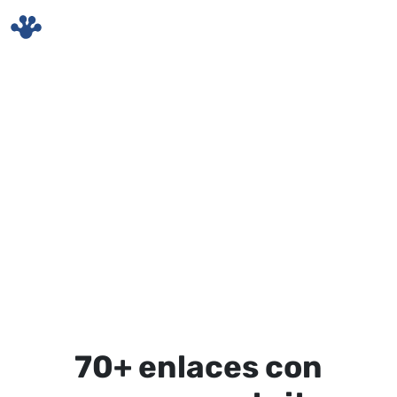
Skip to main content
70+ enlaces con