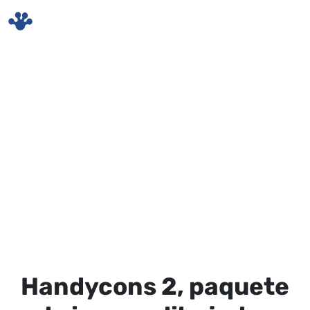
Skip to main content
Handycons 2, paquete