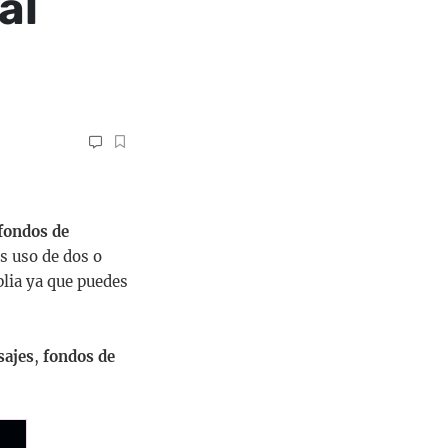
al
fondos de
es uso de dos o
ia ya que puedes
sajes
,
fondos de