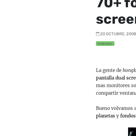
70+ f
scree
20 OCTUBRE, 2008 
Wallpapers
La gente de
hongk
pantalla dual scr
mas monitores so
compartir ventan
Bueno volvamos a
planetas
y
fondos 