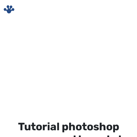
Skip to main content
Tutorial photoshop