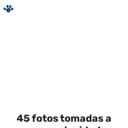
Skip to main content
45 fotos tomadas a