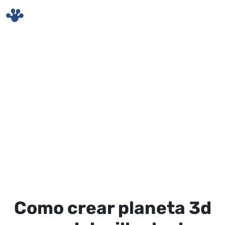
Skip to main content
Como crear planeta 3d