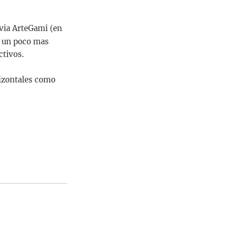
 via ArteGami (en
ra un poco mas
ctivos.
rizontales como