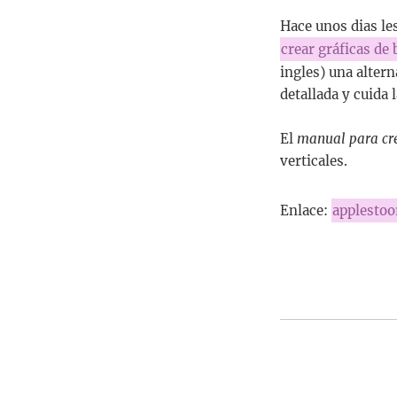
Hace unos dias le
crear gráficas de
ingles) una alter
detallada y cuida
El
manual para cre
verticales.
Enlace:
applestoo