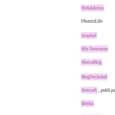
WebAdictos
UbuntuLife
Isopixel
Mis Neuronas
MercaBlog
BlogVecindad
Netcraft
, publi p
Bitelia