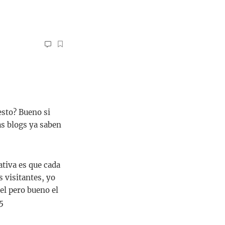
esto? Bueno si
as blogs ya saben
ativa es que cada
 visitantes, yo
el pero bueno el
5