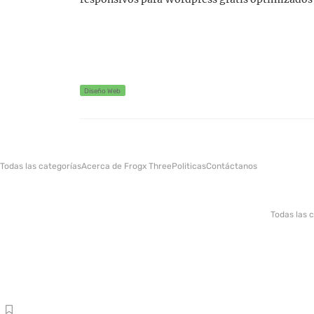
Diseño Web
Todas las categorías
Acerca de Frogx Three
Politicas
Contáctanos
Todas las 