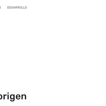
O
DESARROLLO
 origen