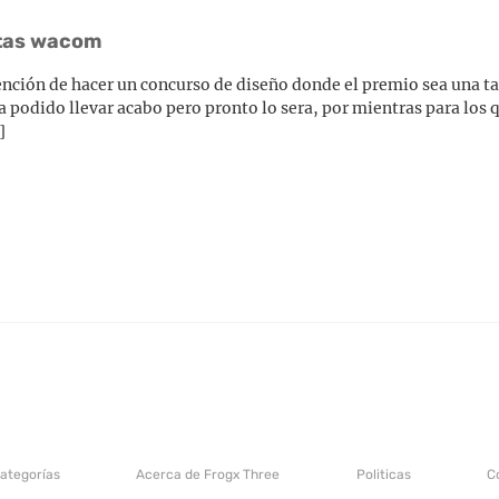
etas wacom
ención de hacer un concurso de diseño donde el premio sea una 
ha podido llevar acabo pero pronto lo sera, por mientras para los
]
categorías
Acerca de Frogx Three
Politicas
C