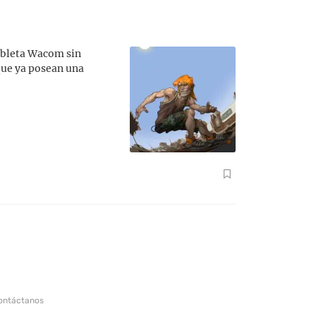
tableta Wacom sin
 que ya posean una
ontáctanos