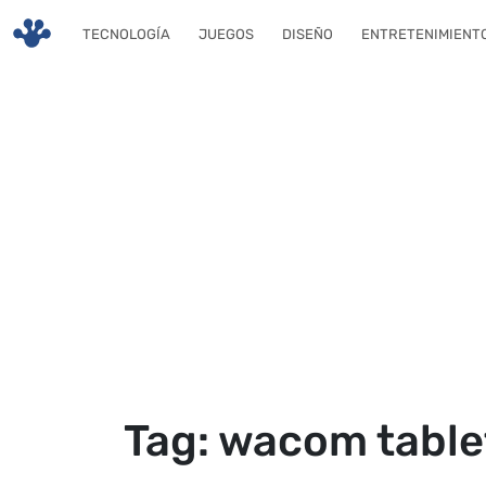
Skip to main content
TECNOLOGÍA
JUEGOS
DISEÑO
ENTRETENIMIENT
Tag: wacom table