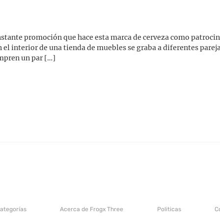
nstante promoción que hace esta marca de cerveza como patrocina
l interior de una tienda de muebles se graba a diferentes pareja
mpren un par […]
categorías
Acerca de Frogx Three
Politicas
C