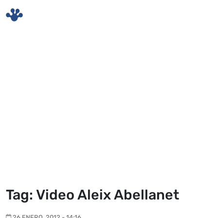
Skip to main content
Tag: Video Aleix Abellanet
26 ENERO, 2012 - 14:16