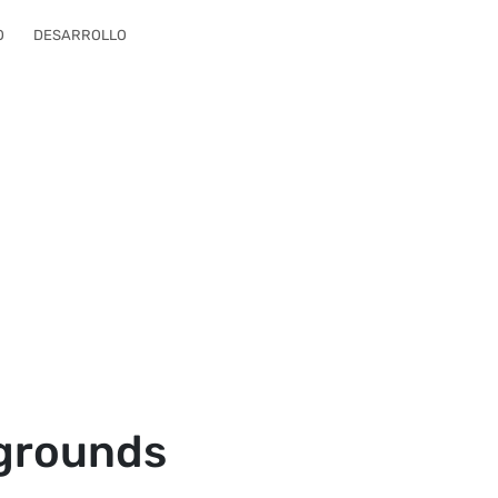
O
DESARROLLO
kgrounds