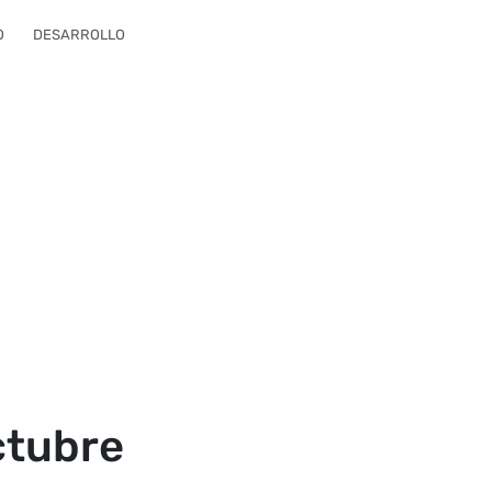
O
DESARROLLO
ctubre