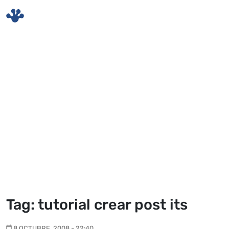
Skip to main content
Tag: tutorial crear post its
8 OCTUBRE, 2008 - 22:40