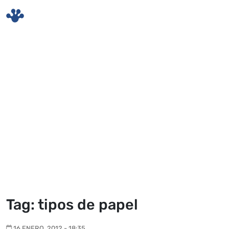
Skip to main content
Tag: tipos de papel
16 ENERO, 2012 - 18:35