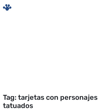
Skip to main content
Tag: tarjetas con personajes
tatuados