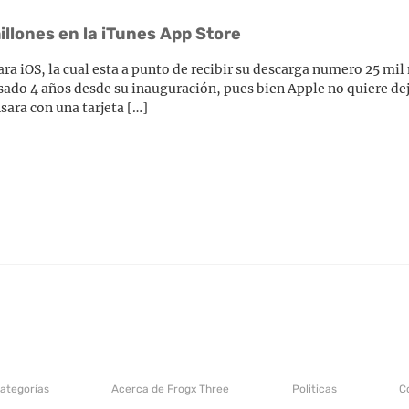
millones en la iTunes App Store
ara iOS, la cual esta a punto de recibir su descarga numero 25 mi
do 4 años desde su inauguración, pues bien Apple no quiere dej
ra con una tarjeta […]
categorías
Acerca de Frogx Three
Politicas
C