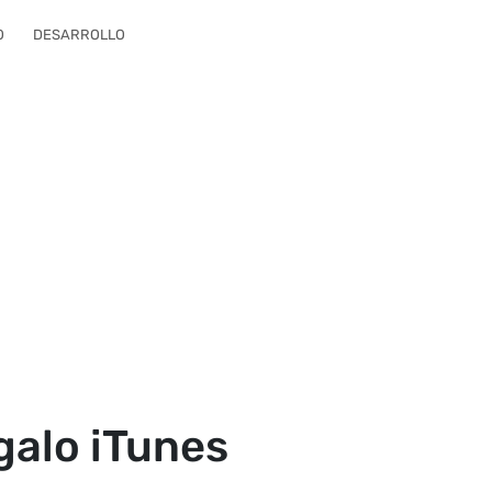
O
DESARROLLO
egalo iTunes