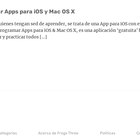
r Apps para iOS y Mac OS X
ienes tengan sed de aprender, se trata de una App para iOS con e
 programar Apps para iOS & Mac OS X, es una aplicación ‘gratuita
r y practicar todos […]
categorías
Acerca de Frogx Three
Politicas
C