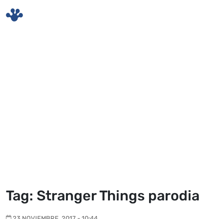
Skip to main content
Tag: Stranger Things parodia
23 NOVIEMBRE, 2017 - 10:44