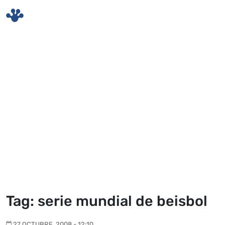
Skip to main content
Tag: serie mundial de beisbol
27 OCTUBRE, 2008 - 12:10