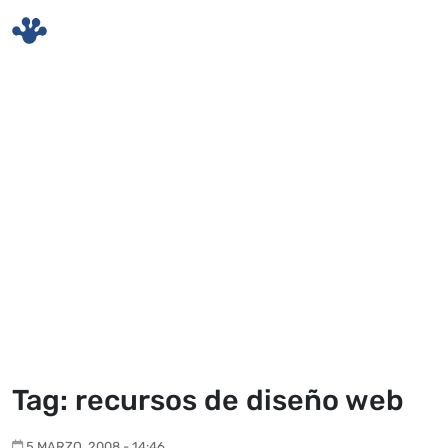
Skip to main content
Tag: recursos de diseño web
5 MARZO, 2008 - 14:46