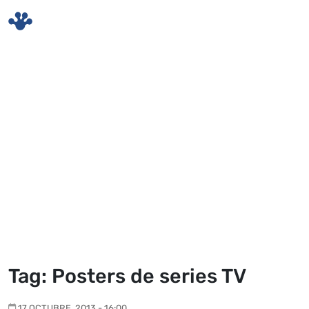
Skip to main content
Tag: Posters de series TV
17 OCTUBRE, 2013 - 16:00