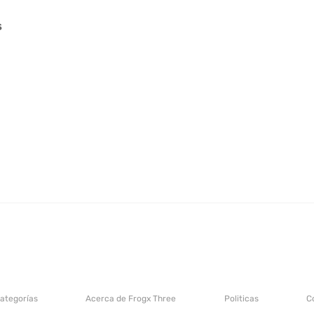
s
categorías
Acerca de Frogx Three
Politicas
C