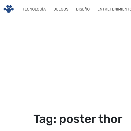
Skip to main content
TECNOLOGÍA
JUEGOS
DISEÑO
ENTRETENIMIENT
Tag: poster thor