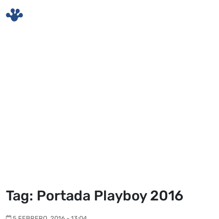
Skip to main content
Tag: Portada Playboy 2016
5 FEBRERO, 2016 - 13:04