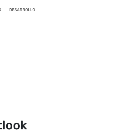
O
DESARROLLO
tlook