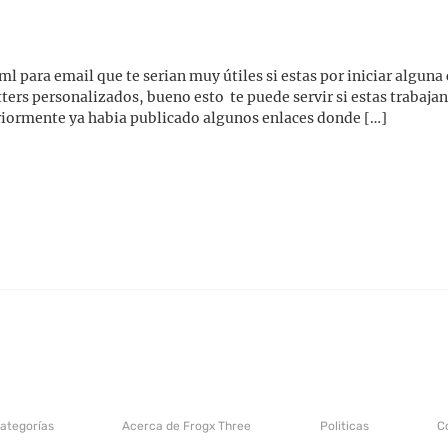
l para email que te serian muy útiles si estas por iniciar algun
ers personalizados, bueno esto te puede servir si estas trabaja
eriormente ya habia publicado algunos enlaces donde […]
categorías
Acerca de Frogx Three
Politicas
C