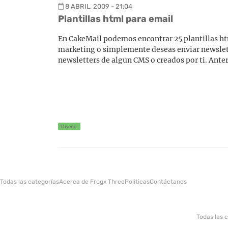
8 ABRIL, 2009 - 21:04
Plantillas html para email
En CakeMail podemos encontrar 25 plantillas htm
marketing o simplemente deseas enviar newslett
newsletters de algun CMS o creados por ti. Ant
Diseño
Todas las categorías
Acerca de Frogx Three
Politicas
Contáctanos
Todas las 