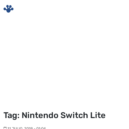
Skip to main content
Tag: Nintendo Switch Lite
11 JULIO, 2019 - 01:04