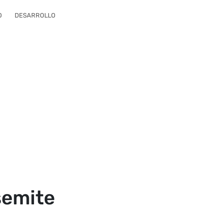
O
DESARROLLO
semite