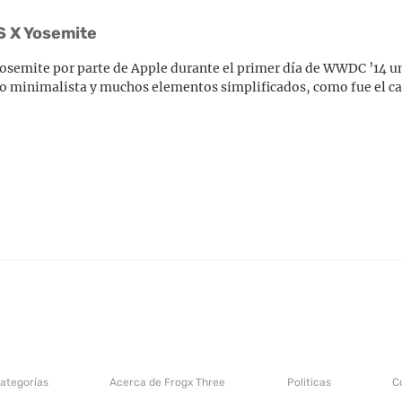
OS X Yosemite
Yosemite por parte de Apple durante el primer día de WWDC ’14 u
lo minimalista y muchos elementos simplificados, como fue el ca
categorías
Acerca de Frogx Three
Politicas
C