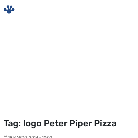
Skip to main content
Tag: logo Peter Piper Pizza
18 MARZO, 2014 - 10:00