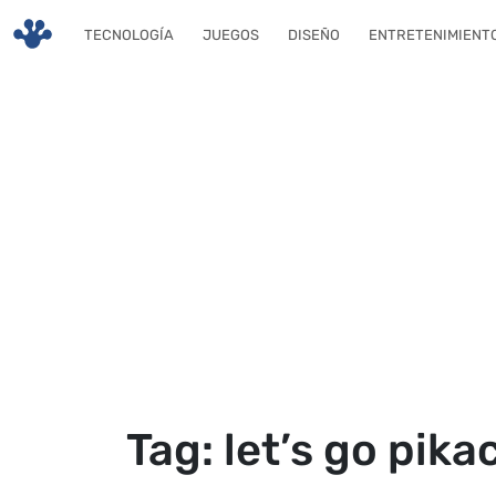
Skip to main content
TECNOLOGÍA
JUEGOS
DISEÑO
ENTRETENIMIENT
Tag: let’s go pik