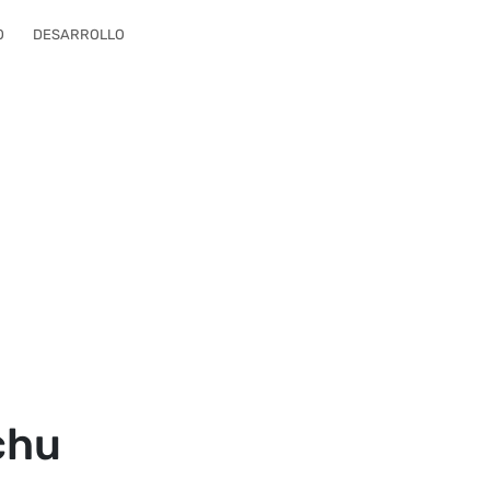
O
DESARROLLO
achu