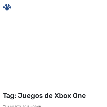
Skip to main content
Tag: Juegos de Xbox One
16 MARZO, 2015 - 09:48