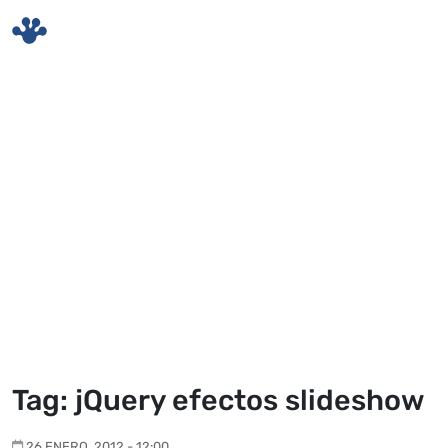
Skip to main content
Tag: jQuery efectos slideshow
26 ENERO, 2012 - 12:00