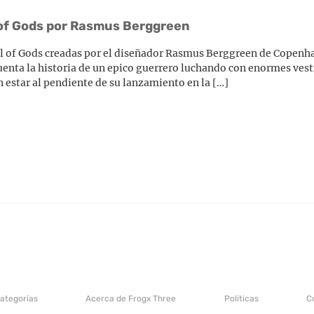
ll of Gods por Rasmus Berggreen
Fall of Gods creadas por el diseñador Rasmus Berggreen de Copen
uenta la historia de un epico guerrero luchando con enormes vest
 estar al pendiente de su lanzamiento en la […]
categorías
Acerca de Frogx Three
Politicas
C