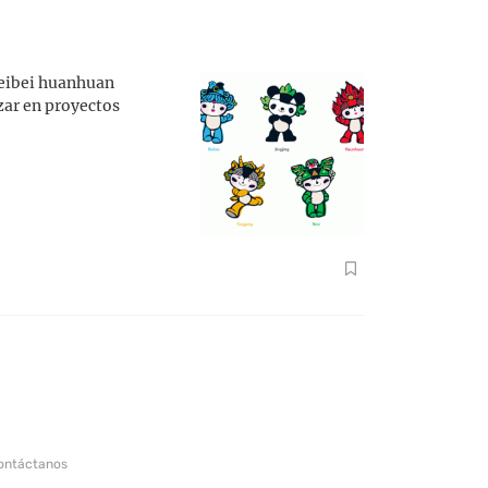
 beibei huanhuan
izar en proyectos
ontáctanos