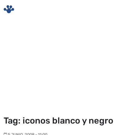
Skip to main content
Tag: iconos blanco y negro
5 JUNIO, 2008 - 11:00