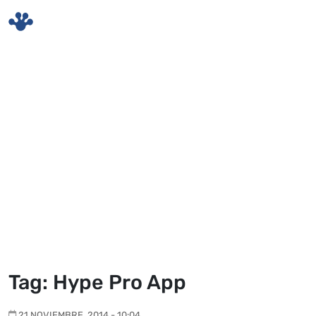
Skip to main content
Tag: Hype Pro App
21 NOVIEMBRE, 2014 - 10:04