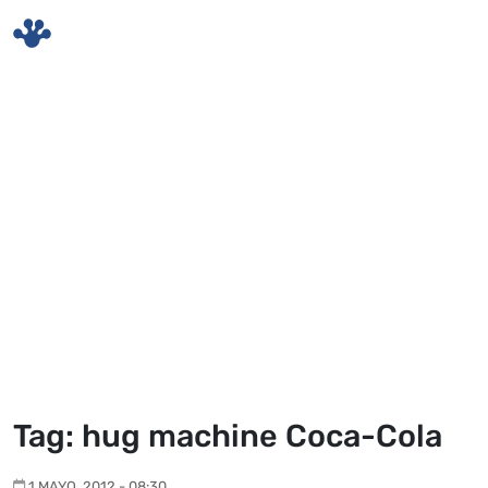
Skip to main content
Tag: hug machine Coca-Cola
1 MAYO, 2012 - 08:30