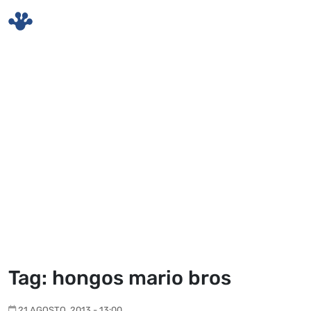
Skip to main content
Tag: hongos mario bros
21 AGOSTO, 2013 - 13:00