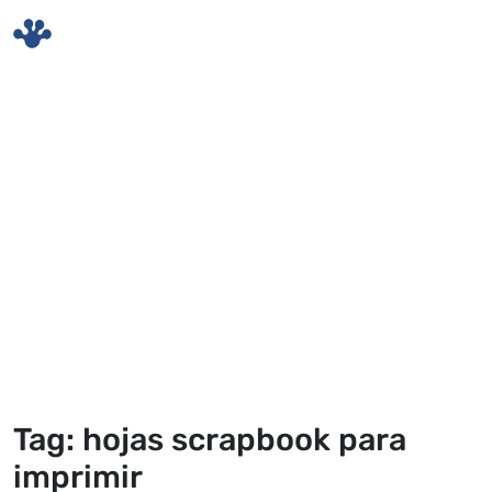
Skip to main content
Tag: hojas scrapbook para
imprimir