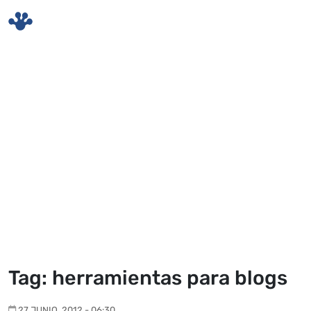
Skip to main content
Tag: herramientas para blogs
27 JUNIO, 2012 - 06:30