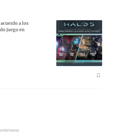
 acuerdo a los
ido juego en
ontáctanos