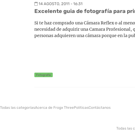
14 AGOSTO, 2011 - 16:31
Excelente guia de fotografía para pr
Si te haz comprado una Cámara Reflex o al menos 
necesidad de adquirir una Camara Profesional, q
personas adquieren una cámara porque en la publ
Fotografía
Todas las categorías
Acerca de Frogx Three
Politicas
Contáctanos
Todas las 