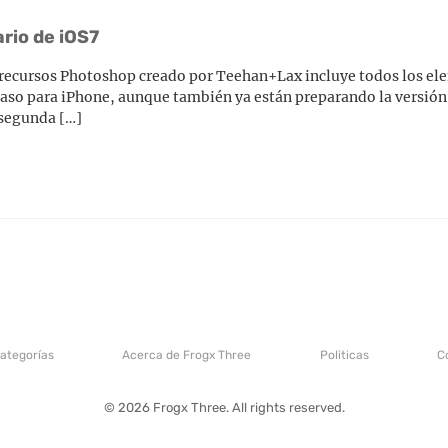
rio de iOS7
e recursos Photoshop creado por Teehan+Lax incluye todos los el
 caso para iPhone, aunque también ya están preparando la versión 
 segunda […]
categorías
Acerca de Frogx Three
Politicas
C
© 2026 Frogx Three. All rights reserved.