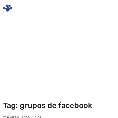
Skip to main content
Tag: grupos de facebook
8 ABRIL, 2009 - 19:08